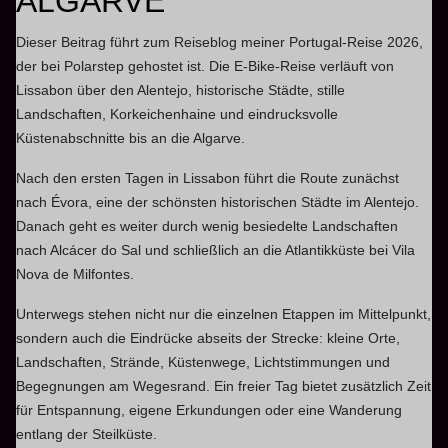
ALGARVE
Dieser Beitrag führt zum Reiseblog meiner Portugal-Reise 2026,
der bei Polarstep gehostet ist. Die E-Bike-Reise verläuft von
Lissabon über den Alentejo, historische Städte, stille
Landschaften, Korkeichenhaine und eindrucksvolle
Küstenabschnitte bis an die Algarve.
Nach den ersten Tagen in Lissabon führt die Route zunächst
nach Évora, eine der schönsten historischen Städte im Alentejo.
Danach geht es weiter durch wenig besiedelte Landschaften
nach Alcácer do Sal und schließlich an die Atlantikküste bei Vila
Nova de Milfontes.
Unterwegs stehen nicht nur die einzelnen Etappen im Mittelpunkt,
sondern auch die Eindrücke abseits der Strecke: kleine Orte,
Landschaften, Strände, Küstenwege, Lichtstimmungen und
Begegnungen am Wegesrand. Ein freier Tag bietet zusätzlich Zeit
für Entspannung, eigene Erkundungen oder eine Wanderung
entlang der Steilküste.