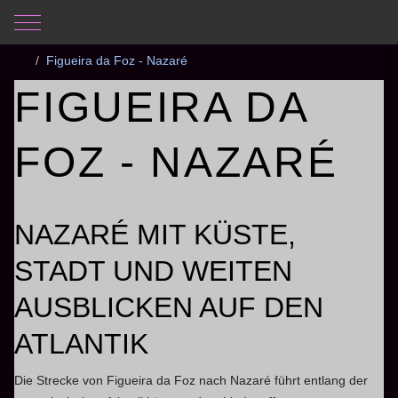
Mobile Menu Toggle
Aktuelle Seite:
Startseite
Fotogalerie
Portugal 2025
Figueira da Foz - Nazaré
FIGUEIRA DA
FOZ - NAZARÉ
NAZARÉ MIT KÜSTE,
STADT UND WEITEN
AUSBLICKEN AUF DEN
ATLANTIK
Die Strecke von Figueira da Foz nach Nazaré führt entlang der