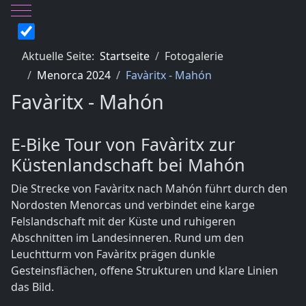
Mobile Menu Toggle
Aktuelle Seite:
Startseite
Fotogalerie
Menorca 2024
Favàritx - Mahón
Favàritx - Mahón
E-Bike Tour von Favàritx zur
Küstenlandschaft bei Mahón
Die Strecke von Favàritx nach Mahón führt durch den
Nordosten Menorcas und verbindet eine karge
Felslandschaft mit der Küste und ruhigeren
Abschnitten im Landesinneren. Rund um den
Leuchtturm von Favàritx prägen dunkle
Gesteinsflächen, offene Strukturen und klare Linien
das Bild.