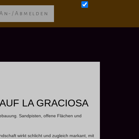
An-/Abmelden
AUF LA GRACIOSA
 Bebauung. Sandpisten, offene Flächen und
schaft wirkt schlicht und zugleich markant, mit