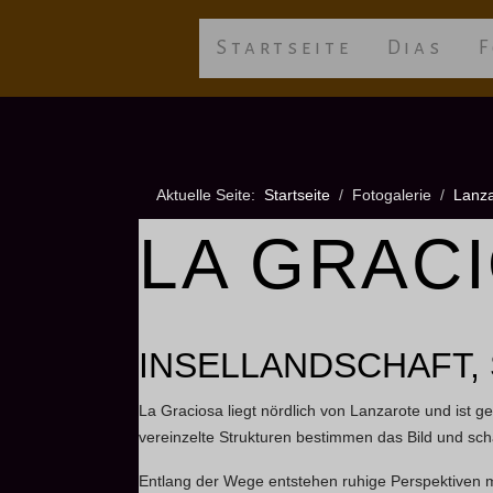
Startseite
Dias
F
Aktuelle Seite:
Startseite
Fotogalerie
Lanza
LA GRAC
INSELLANDSCHAFT,
La Graciosa liegt nördlich von Lanzarote und ist g
vereinzelte Strukturen bestimmen das Bild und sch
Entlang der Wege entstehen ruhige Perspektiven mi