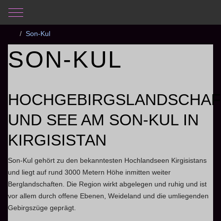
Mobile Menu Toggle
Aktuelle Seite:
Startseite
Fotogalerie
Kirgistan 2006
Son-Kul
SON-KUL
HOCHGEBIRGSLANDSCHAF
UND SEE AM SON-KUL IN
KIRGISISTAN
Son-Kul
gehört zu den bekanntesten Hochlandseen Kirgisistans
und liegt auf rund 3000 Metern Höhe inmitten weiter
Berglandschaften. Die Region wirkt abgelegen und ruhig und ist
vor allem durch offene Ebenen, Weideland und die umliegenden
Gebirgszüge geprägt.