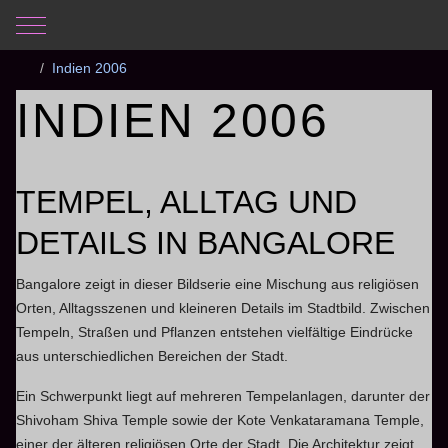
Mobile Menu Toggle
Aktuelle Seite:
Startseite
Fotogalerie
Fotos
Indien 2006
INDIEN 2006
TEMPEL, ALLTAG UND
DETAILS IN BANGALORE
Bangalore
zeigt in dieser Bildserie eine Mischung aus religiösen
Orten, Alltagsszenen und kleineren Details im Stadtbild. Zwischen
Tempeln, Straßen und Pflanzen entstehen vielfältige Eindrücke
aus unterschiedlichen Bereichen der Stadt.
Ein Schwerpunkt liegt auf mehreren Tempelanlagen, darunter der
Shivoham Shiva Temple
sowie der
Kote Venkataramana Temple
,
einer der älteren religiösen Orte der Stadt. Die Architektur zeigt