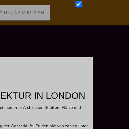
An-/Abmelden
EKTUR IN LONDON
d moderner Architektur. Straßen, Plätze und
g der Wasserläufe. Zu den Motiven zählen unter