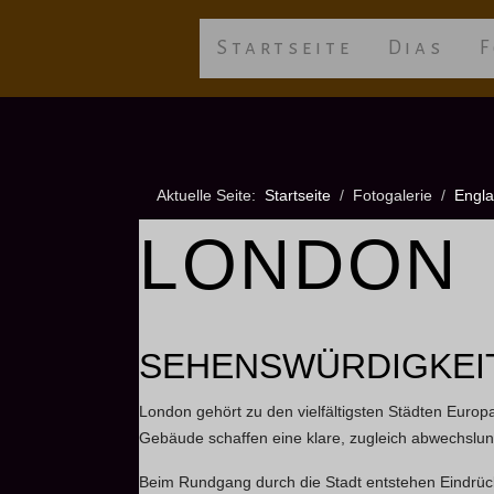
Startseite
Dias
F
Aktuelle Seite:
Startseite
Fotogalerie
Engl
LONDON
SEHENSWÜRDIGKEIT
London gehört zu den vielfältigsten Städten Europ
Gebäude schaffen eine klare, zugleich abwechslung
Beim Rundgang durch die Stadt entstehen Eindrüc