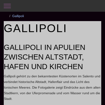
Mobile Menu Toggle
Aktuelle Seite:
Startseite
Fotogalerie
Apulien 2026
Gallipoli
GALLIPOLI
GALLIPOLI IN APULIEN
ZWISCHEN ALTSTADT,
HAFEN UND KIRCHEN
Gallipoli gehört zu den bekanntesten Küstenorten im Salento und
verbindet historische Altstadt, Hafenflair und das Licht des
Ionischen Meeres. Die Fotogalerie zeigt Eindrücke aus dem alten
Stadtkern, von der Uferpromenade und vom Wasser rund um die
Stadt.