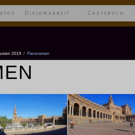
otos
Diplomarbeit
Gästebuch
usien 2019
Panoramen
MEN