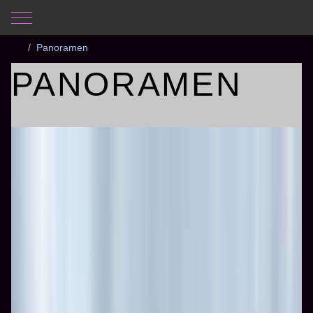
Mobile Menu Toggle
Aktuelle Seite:
Startseite
Fotogalerie
Albanien 2023
Panoramen
PANORAMEN