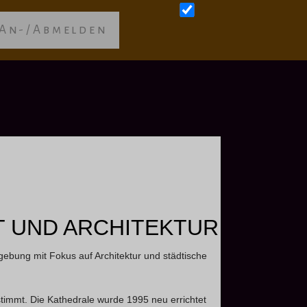
An-/Abmelden
T UND ARCHITEKTUR
mgebung mit Fokus auf Architektur und städtische
bestimmt. Die Kathedrale wurde 1995 neu errichtet