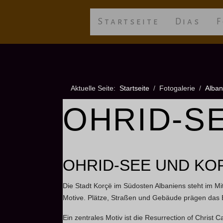
Startseite
Dias
F
Aktuelle Seite:
Startseite
Fotogalerie
Alban
OHRID-S
OHRID-SEE UND KO
Die Stadt Korçë im Südosten Albaniens steht im Mit
Motive. Plätze, Straßen und Gebäude prägen das 
Ein zentrales Motiv ist die Resurrection of Christ 