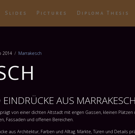
Slides
Pictures
Diploma Thesis
o 2014
Marrakesch
SCH
D EINDRÜCKE AUS MARRAKESC
rägt von einer dichten Altstadt mit engen Gassen, kleinen Plätzen 
gen, Fassaden und offenen Bereichen.
ke aus Architektur, Farben und Alltag. Märkte, Türen und Details p