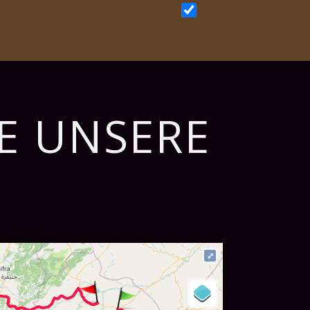
TE UNSERE
⤢