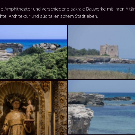
 Amphitheater und verschiedene sakrale Bauwerke mit ihren Altäre
hte, Architektur und süditalienischem Stadtleben.