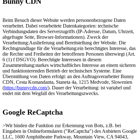
Bunny CDN
Beim Besuch dieser Website werden personenbezogene Daten
verarbeitet. Dabei verarbeitete Datenkategorien: technische
Verbindungsdaten des Serverzugriffs (IP-Adresse, Datum, Uhrzeit,
abgefragte Seite, Browser-Informationen). Zweck der
Verarbeitung:Auslieferung und Bereitstellung der Website. Die
Rechtsgrundlage für die Verarbeitung:ein berechtigtes Interesse, das
die Rechte und Freiheiten der betroffenen Personen überwiegt (Art.
6 (1) f DSGVO). Berechtigte Interessen in diesem
Zusammenhang:starkes wirtschaftliches Interesse an einem sicheren
und funktionierenden Betrieb der technischen Systeme. Eine
Übermittlung von Daten erfolgt: an den Auftragsverarbeiter Bunny
CDN, Cesta Komandanta, Staneta 4a, 1215 Medvode, Slowenien
(
https://bunnycdn.com/
). Dauer der Verarbeitung: ist variabel und
endet mit dem Wegfall des Verarbeitungszwecks.
Google ReCaptcha
>Wir binden die Funktion zur Erkennung von Bots, z.B. bei
Eingaben in Onlineformularen ("ReCaptcha") des Anbieters Google
LLC, 1600 Amphitheatre Parkway, Mountain View, CA 94043,