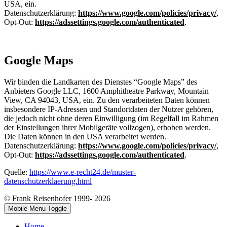
USA, ein.
Datenschutzerklärung:
https://www.google.com/policies/privacy/
,
Opt-Out:
https://adssettings.google.com/authenticated
.
Google Maps
Wir binden die Landkarten des Dienstes “Google Maps” des
Anbieters Google LLC, 1600 Amphitheatre Parkway, Mountain
View, CA 94043, USA, ein. Zu den verarbeiteten Daten können
insbesondere IP-Adressen und Standortdaten der Nutzer gehören,
die jedoch nicht ohne deren Einwilligung (im Regelfall im Rahmen
der Einstellungen ihrer Mobilgeräte vollzogen), erhoben werden.
Die Daten können in den USA verarbeitet werden.
Datenschutzerklärung:
https://www.google.com/policies/privacy/
,
Opt-Out:
https://adssettings.google.com/authenticated
.
Quelle:
https://www.e-recht24.de/muster-
datenschutzerklaerung.html
© Frank Reisenhofer 1999- 2026
Mobile Menu Toggle
Home